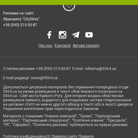
Реклама на сайті
Франшиза "CitySites"
+38 (095) 515-50-87
Про нас
Контакти
Автори проєкту
З питань реклами: +38 (095) 515-50-87. E-mail:
reklama@0564.ua
E-mail редакції:
news@0564.ua
Допускається цитування матеріалів без отримання попередньої згоди
0564.ua за умови розміщення в тексті обов'язкового посилання на
0564.ua - Сайт міста Кривого Рогу. Для інтернет-видань обов'язкове
розміщення прямого, відкритого для пошукових систем гіперпосилання
на цитовані статті не нижче другого абзацу в тексті або в якості джерела.
Порушення виняткових прав переслідується Законом.
Матеріали з плашками "Новини компаній", "Промо", "Партнерський
матеріал", "Партнерський спецпроєкт", "Політичні новини", "Пресреліз",
"PR", "Офіційно", "Політична реклама" публікуються на правах реклами.
Політика конфіденційності
Правила сайту
Правила